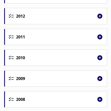
Netviðauki III- Umhverfiskostnaður
loftlína - aðalkonnun
2012
2011
2010
2009
2008