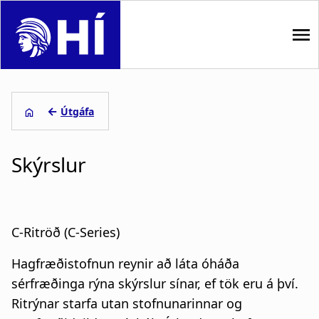
S
k
i
p
M
t
o
a
←
Útgáfa
m
i
B
a
i
Skýrslur
n
r
n
n
c
e
o
a
a
n
C-Ritröð (C-Series)
t
v
d
e
Hagfræðistofnun reynir að láta óháða
i
c
n
sérfræðinga rýna skýrslur sínar, ef tök eru á því.
t
g
r
Ritrýnar starfa utan stofnunarinnar og