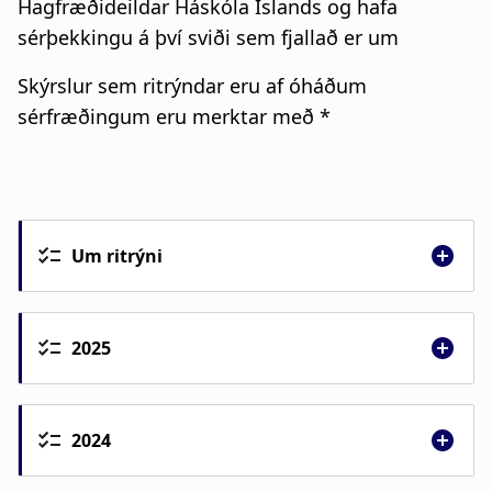
Hagfræðideildar Háskóla Íslands og hafa
a
u
sérþekkingu á því sviði sem fjallað er um
t
m
Skýrslur sem ritrýndar eru af óháðum
i
b
sérfræðingum eru merktar með *
o
n
Um ritrýni
2025
2024