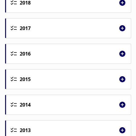
Unlikely that transport
2018
over the Arctic provides a basis for a
transhipment port in Iceland
2017
2016
2015
Netviðauki I- Flutningsleiðir
2014
rafmagns
Netviðauki II- Verðmætamat á
samfélagslega mikilvægum gæðum og
2013
þjónustu