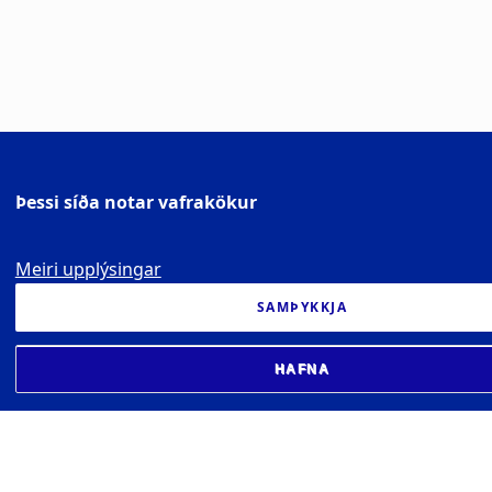
Þessi síða notar vafrakökur
Meiri upplýsingar
SAMÞYKKJA
HAFNA