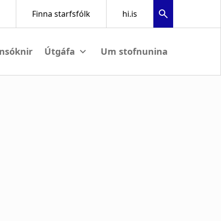
nsóknir
Um stofnunina
View submenu