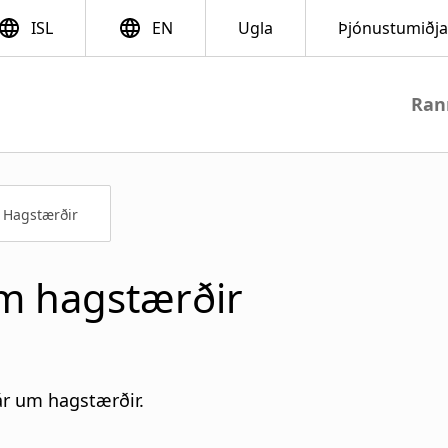
Ran
M
a
Hagstærðir
i
n
m hagstærðir
n
a
r um hagstærðir.
v