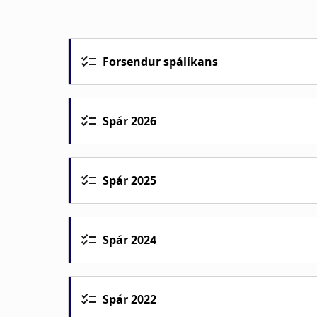
d
c
r
Forsendur spálíkans
u
Spár 2026
m
b
Spár 2025
Spár 2024
Spár 2022